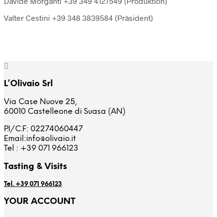
Davide Morganti +39 349 4127549 (Produktion)
Valter Cestini +39 348 3839584 (Präsident)
L’Olivaio Srl
Via Case Nuove 25,
60010 Castelleone di Suasa (AN)
P.I/C.F: 02274060447
Email:
info@olivaio.it
Tel : +39 071 966123
Tasting & Visits
Tel. +39 071 966123
YOUR ACCOUNT