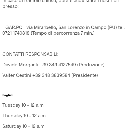
In caso di frantoio chiuso, potete acquistare i nostri oli
presso:
– GAR.PO – via Mirarbello, San Lorenzo in Campo (PU) tel.
0721 1740818 (Tempo di percorrenza 7 min.)
CONTATTI RESPONSABILI:
Davide Morganti +39 349 4127549 (Produzione)
Valter Cestini +39 348 3839584 (Presidente)
English
Tuesday 10 – 12 a.m
Thursday 10 – 12 a.m
Saturday 10 – 12 a.m