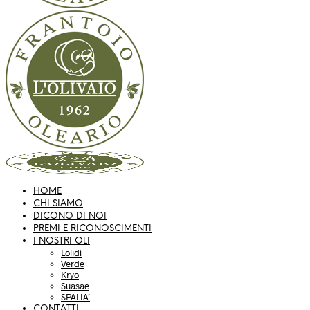
HOME
CHI SIAMO
DICONO DI NOI
PREMI E RICONOSCIMENTI
I NOSTRI OLI
Lolidì
Verde
Kryo
Suasae
SPALIA’
CONTATTI