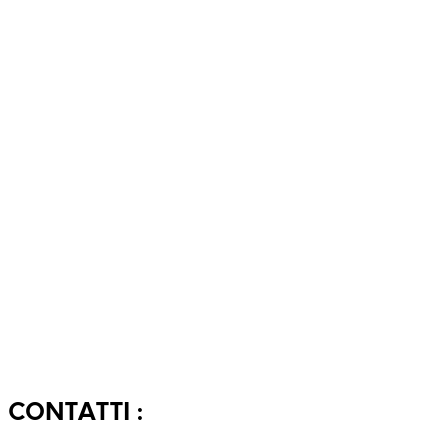
L’Olivaio Srl
Via Case Nuove 25,
60010 Castelleone di Suasa (AN)
CONTATTI :