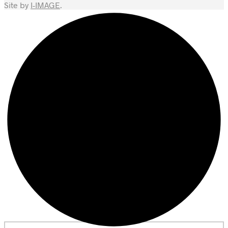
Site by
I-IMAGE
.